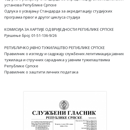
установа Републике Српске
Одлука о усвајању Стандарда за акредитацију студијских
програма првог и другог циклуса студија
КОМИСИЈА ЗА ХАРТИЈЕ ОД ВРИЈЕДНОСТИ РЕПУБЛИКЕ СРПСКЕ
Рјешење број: 01-51-136-9/26
РЕПУБЛИЧКО ЈАВНО ТУЖИЛАШТВО РЕПУБЛИКЕ СРПСКЕ
Правилник о изгледу и садржају службених легитимација јавних
тужилаца и стручних сарадника у јавним тужилаштвима
Републике Српске
Правилник о заштити личних података